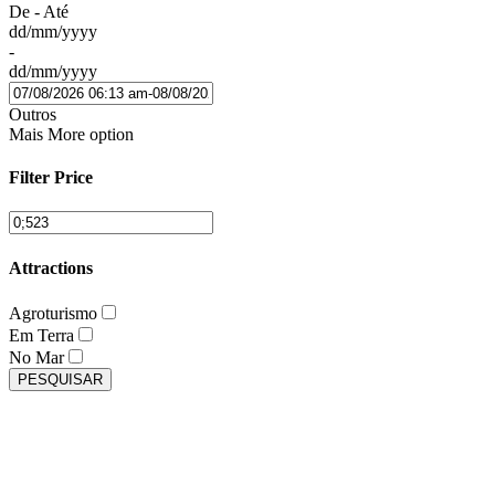
De - Até
dd/mm/yyyy
-
dd/mm/yyyy
Outros
Mais
More option
Filter Price
Attractions
Agroturismo
Em Terra
No Mar
PESQUISAR